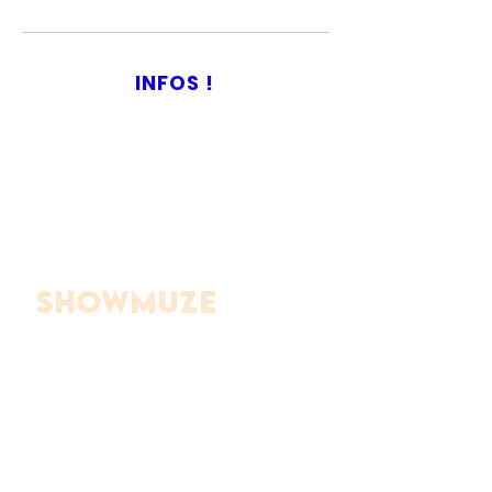
INFOS !
OUVERTURE DES
PORTES : 20H
HORAIRES : 20h30 - 23H
SHOWMUZE
Venez vivre “MUSE - The Odyssey”,
une expérience immersive à travers
toute la discographie du mythique
groupe anglais Muse. Pendant près
de deux heures de concert,
replongez dans leurs plus grands
titres, de "Showbiz" à "The Wow!