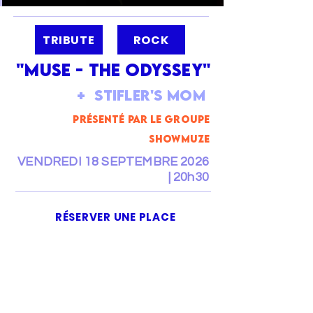
TRIBUTE
ROCK
"muse - the odyssey"
+ Stifler's Mom
présenté par le groupe
SHOWMUZE
VENDREDI 18 SEPTEMBRE 2026
| 20h30
RÉSERVER UNE PLACE
TARIFS
PRÉVENTE : 15€ / 13€
TARIF SOIR : 17€