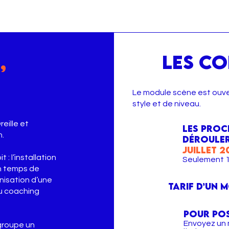
,
LES CO
Nous connaître
Le module scène est ouver
style et de niveau.
eille et
Les proc
n.
déroule
juillet 2
: l’installation
Seulement 1
un temps de
onisation d’une
Tarif d’un 
du coaching
Pour pos
Envoyez un 
groupe un