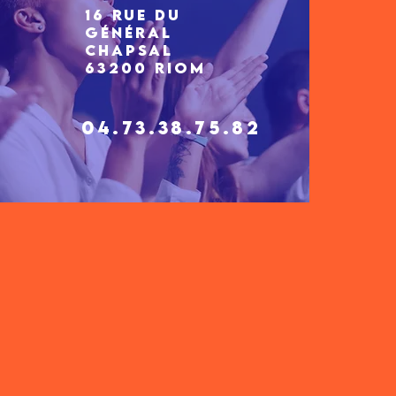
16 Rue du
Général
Chapsal
63200 RIOM
04.73.38.75.82