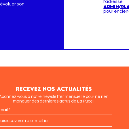
l‘adresse
évoluer son
admin@la
pour enclenc
RECEVEZ NOS ACTUALITÉS
Abonnez-vous à notre newsletter mensuelle pour ne rien
manquer des dernières actus de La Puce !
mail