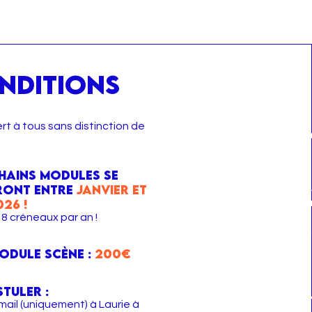
NDITIONS
t à tous sans distinction de
ET LES 
FRED ROZ
hains modules se
• Ex-directeur de L
ront
ENTRE
janvier et
026 !
• Ex-directeur du 
8 créneaux par an !
• Accompagnateur 
Printemps de Bour
FD)
module scène :
200€​
tuler :
JOHN GORDO
mail (uniquement) à Laurie à
• Technicien son